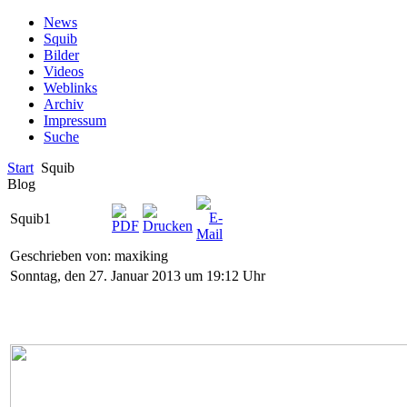
News
Squib
Bilder
Videos
Weblinks
Archiv
Impressum
Suche
Start
Squib
Blog
Squib1
Geschrieben von: maxiking
Sonntag, den 27. Januar 2013 um 19:12 Uhr